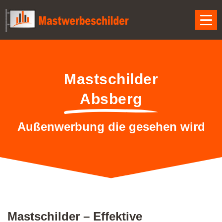
Mastschilder
Absberg
Außenwerbung die gesehen wird
Mastschilder – Effektive