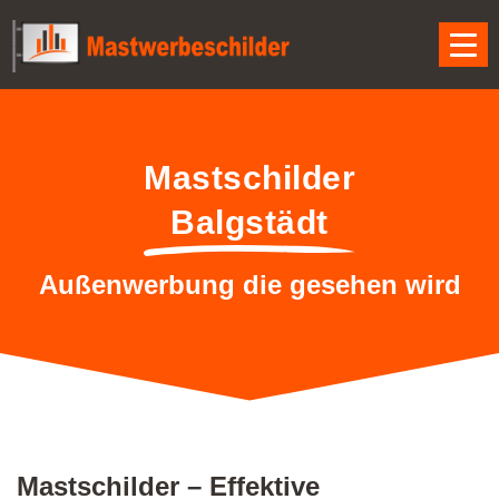
Mastschilder
Balgstädt
Außenwerbung die gesehen wird
Mastschilder – Effektive