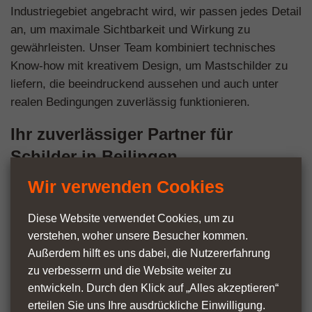
Industriegebiet angebracht wird, wir passen jedes Detail
an, um maximale Sichtbarkeit und Wirkung zu
gewährleisten. Unser Team kombiniert technisches
Know-how mit kreativem Design, um Mastschilder zu
liefern, die beeindruckend aussehen und auch unter
realen Bedingungen zuverlässig funktionieren.
Ihr zuverlässiger Partner für
Schilder in Beilingen
Wir verwenden Cookies
Mit jahrzehntelanger Erfahrung ist
mastwerbeschilder.de Ihr lokaler Experte für
Diese Website verwendet Cookies, um zu
gewerbliche Beschilderung. Wir haben unzähligen
verstehen, woher unsere Besucher kommen.
Unternehmen in Beilingen dabei geholfen, mit
Außerdem hilft es uns dabei, die Nutzer­erfahrung
maßgeschneiderten Mastschildern, die echte
zu verbesserrn und die Website weiter zu
Ergebnisse liefern, einen bleibenden Eindruck zu
entwickeln. Durch den Klick auf „Alles akzeptieren“
hinterlassen.
erteilen Sie uns Ihre ausdrückliche Einwilligung.