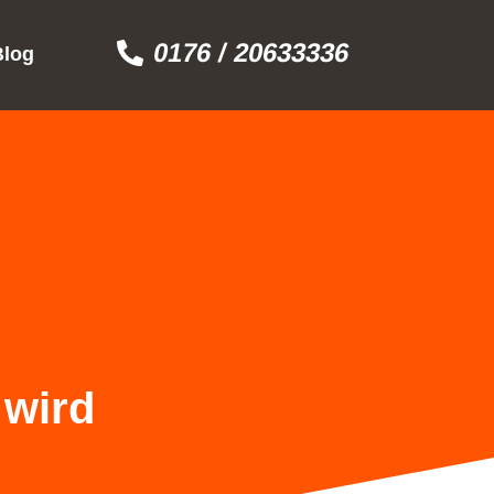
0176 / 20633336
Blog
 wird