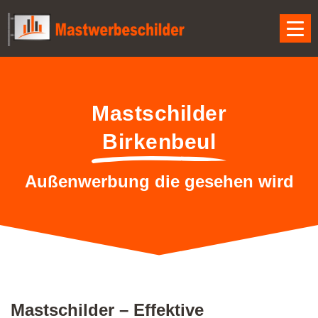
Mastschilder
Birkenbeul
Außenwerbung die gesehen wird
Mastschilder – Effektive