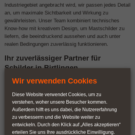
Industriegebiet angebracht wird, wir passen jedes Detail
an, um maximale Sichtbarkeit und Wirkung zu
gewährleisten. Unser Team kombiniert technisches
Know-how mit kreativem Design, um Mastschilder zu
liefern, die beeindruckend aussehen und auch unter
realen Bedingungen zuverlässig funktionieren.
Ihr zuverlässiger Partner für
Schilder in Birtlingen
Wir verwenden Cookies
Mit jahrzehntelanger Erfahrung ist
mastwerbeschilder.de Ihr lokaler Experte für
Diese Website verwendet Cookies, um zu
gewerbliche Beschilderung. Wir haben unzähligen
verstehen, woher unsere Besucher kommen.
Unternehmen in Birtlingen dabei geholfen, mit
Außerdem hilft es uns dabei, die Nutzer­erfahrung
maßgeschneiderten Mastschildern, die echte
zu verbesserrn und die Website weiter zu
Ergebnisse liefern, einen bleibenden Eindruck zu
entwickeln. Durch den Klick auf „Alles akzeptieren“
hinterlassen.
erteilen Sie uns Ihre ausdrückliche Einwilligung.