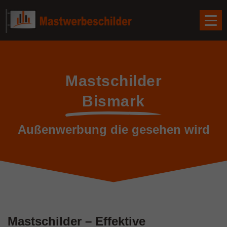
Mastschilder
Bismark
Außenwerbung die gesehen wird
Mastschilder – Effektive