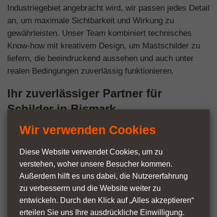
Industriegebiet angebracht wird, wir passen jedes Detail
an, um maximale Sichtbarkeit und Wirkung zu
gewährleisten. Unser Team kombiniert technisches
Know-how mit kreativem Design, um Mastschilder zu
liefern, die beeindruckend aussehen und auch unter
realen Bedingungen zuverlässig funktionieren.
Ihr zuverlässiger Partner für
Schilder in Bismark
Wir verwenden Cookies
Mit jahrzehntelanger Erfahrung ist
mastwerbeschilder.de Ihr lokaler Experte für
Diese Website verwendet Cookies, um zu
gewerbliche Beschilderung. Wir haben unzähligen
verstehen, woher unsere Besucher kommen.
Unternehmen in Bismark dabei geholfen, mit
Außerdem hilft es uns dabei, die Nutzer­erfahrung
maßgeschneiderten Mastschildern, die echte
zu verbesserrn und die Website weiter zu
Ergebnisse liefern, einen bleibenden Eindruck zu
entwickeln. Durch den Klick auf „Alles akzeptieren“
hinterlassen.
erteilen Sie uns Ihre ausdrückliche Einwilligung.