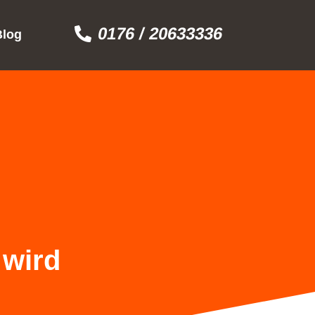
0176 / 20633336
Blog
 wird