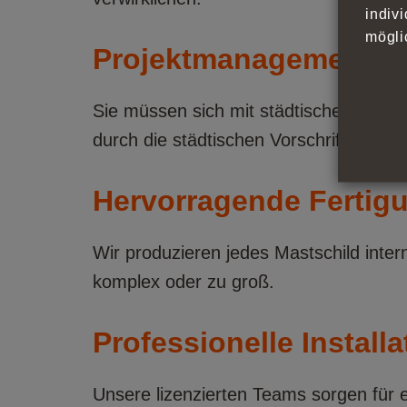
indiv
mögli
Projektmanagement
Sie müssen sich mit städtischen Vorsc
durch die städtischen Vorschriften und
Hervorragende Fertigu
Wir produzieren jedes Mastschild inter
komplex oder zu groß.
Professionelle Installa
Unsere lizenzierten Teams sorgen für ein