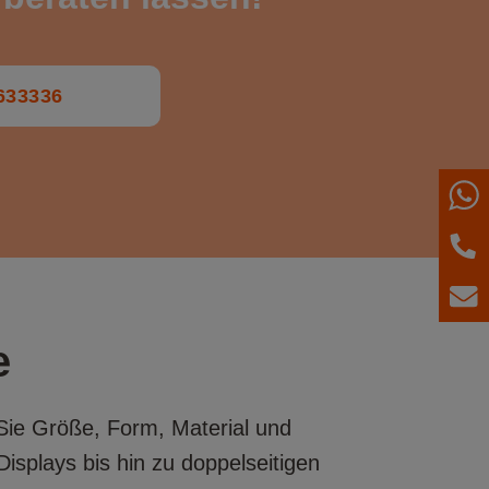
0633336
W
T
E
e
 Sie Größe, Form, Material und
isplays bis hin zu doppelseitigen