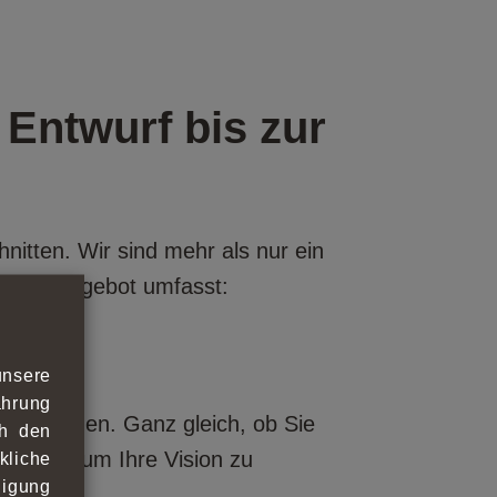
Entwurf bis zur
nitten. Wir sind mehr als nur ein
. Unser Angebot umfasst:
unsere
ahrung
d umzusetzen. Ganz gleich, ob Sie
ch den
r Seite, um Ihre Vision zu
kliche
ligung