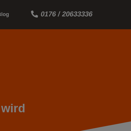
0176 / 20633336
Blog
 wird