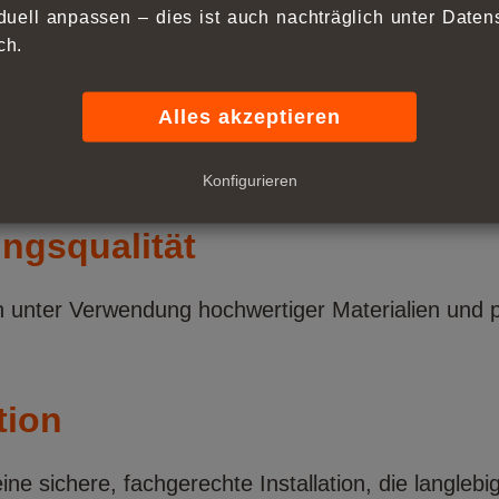
iduell anpassen ‒ dies ist auch nachträglich unter Daten
ch.
Alles akzeptieren
hriften und Genehmigungen auseinandersetzen? Wir
 die Formalitäten, damit Sie sich auf Ihr Geschäft 
Konfigurieren
ngsqualität
n unter Verwendung hochwertiger Materialien und pr
tion
e sichere, fachgerechte Installation, die langlebig 