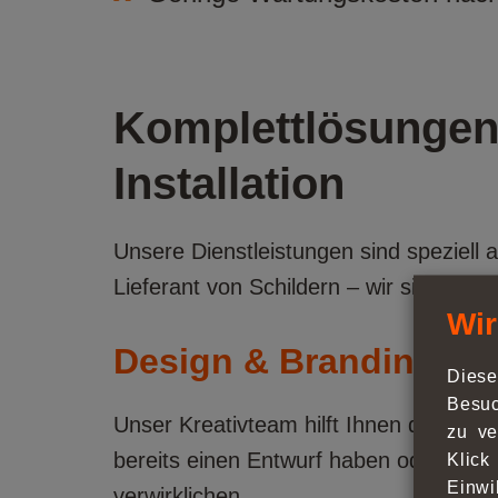
Komplettlösungen 
Installation
Unsere Dienstleistungen sind speziell 
Lieferant von Schildern – wir sind Ihr
Wir
Design & Branding
Diese
Besuc
Unser Kreativteam hilft Ihnen dabei, Ih
zu ve
bereits einen Entwurf haben oder Hilfe
Klick
Einwi
verwirklichen.