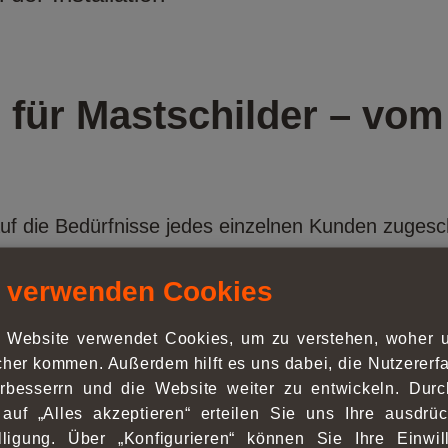
für Mastschilder – vom 
auf die Bedürfnisse jedes einzelnen Kunden zugesch
 Full-Service-Partner für erfolgreiche Mastwerbung
 verwenden Cookies
 Website verwendet Cookies, um zu verstehen, woher 
her kommen. Außerdem hilft es uns dabei, die Nutzer­erf
r Konzept in ein auffälliges, professionelles Schil
rbesserrn und die Website weiter zu entwickeln. Dur
 bei der Entwicklung benötigen, wir stehen Ihnen zu
 auf „Alles akzeptieren“ erteilen Sie uns Ihre ausdrüc
lligung. Über „Konfigurieren“ können Sie Ihre Einwil